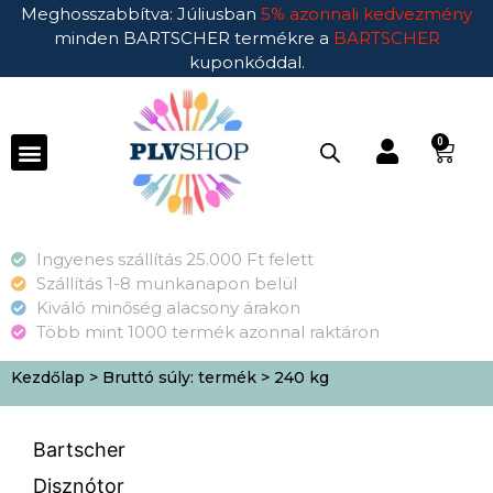
Meghosszabbítva: Júliusban
5% azonnali kedvezmény
minden BARTSCHER termékre a
BARTSCHER
kuponkóddal.
0
Ingyenes szállítás 25.000 Ft felett
Szállítás 1-8 munkanapon belül
Kiváló minőség alacsony árakon
Több mint 1000 termék azonnal raktáron
Kezdőlap
> Bruttó súly: termék > 240 kg
Bartscher
Disznótor