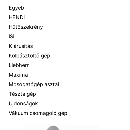
Egyéb
HENDI
Hűtőszekrény
iSi
Kiárusítás
Kolbásztöltő gép
Liebherr
Maxima
Mosogatógép asztal
Tészta gép
Újdonságok
Vákuum csomagoló gép