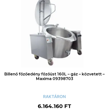
Billenő főzőedény főzőüst 160L – gáz – közvetett –
Maxima 09398703
RAKTÁRON
6.164.160
FT