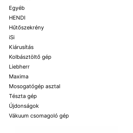
Egyéb
HENDI
Hűtőszekrény
iSi
Kiárusítás
Kolbásztöltő gép
Liebherr
Maxima
Mosogatógép asztal
Tészta gép
Újdonságok
Vákuum csomagoló gép