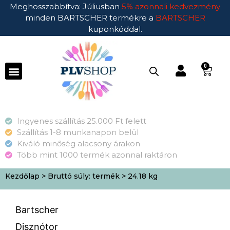
Meghosszabbítva: Júliusban
5% azonnali kedvezmény
minden BARTSCHER termékre a
BARTSCHER
kuponkóddal.
0
Ingyenes szállítás 25.000 Ft felett
Szállítás 1-8 munkanapon belül
Kiváló minőség alacsony árakon
Több mint 1000 termék azonnal raktáron
Kezdőlap
> Bruttó súly: termék > 24.18 kg
Bartscher
Disznótor