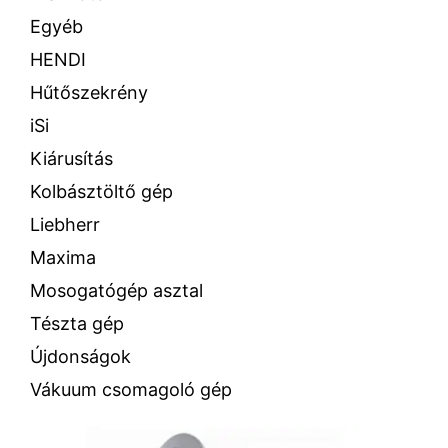
Egyéb
HENDI
Hűtőszekrény
iSi
Kiárusítás
Kolbásztöltő gép
Liebherr
Maxima
Mosogatógép asztal
Tészta gép
Újdonságok
Vákuum csomagoló gép