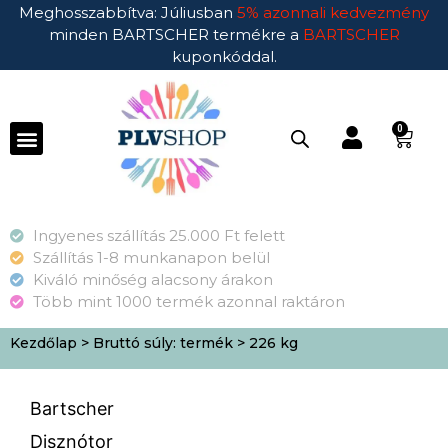
Meghosszabbítva: Júliusban
5% azonnali kedvezmény
minden BARTSCHER termékre a
BARTSCHER
kuponkóddal.
0
Ingyenes szállítás 25.000 Ft felett
Szállítás 1-8 munkanapon belül
Kiváló minőség alacsony árakon
Több mint 1000 termék azonnal raktáron
Kezdőlap
> Bruttó súly: termék > 226 kg
Bartscher
Disznótor