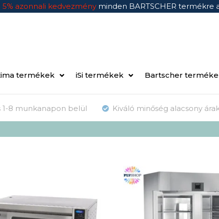
n
5% azonnali kedvezmény
minden BARTSCHER termékre 
ima termékek
iSi termékek
Bartscher termék
ás 1-8 munkanapon belül
Kiváló minőség alacsony ára