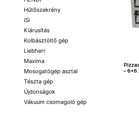
Hűtőszekrény
iSi
Kiárusítás
Kolbásztöltő gép
Liebherr
Maxima
Pizza
Mosogatógép asztal
– 6+6
Tészta gép
Újdonságok
Vákuum csomagoló gép