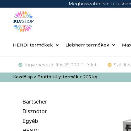
Meghosszabbítva: Júliusba
HENDI termékek
Liebherr termékek
Max
Ingyenes szállítás 25.000 Ft felett
Szállít
Kezdőlap
> Bruttó súly: termék > 205 kg
Bartscher
Disznótor
Egyéb
HENDI