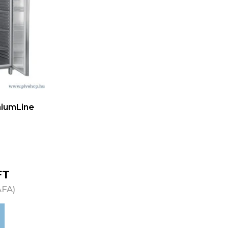
miumLine
FT
ÁFA)