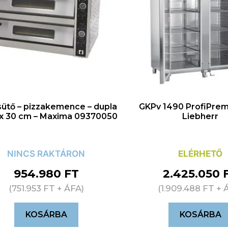
sütő – pizzakemence – dupla
GKPv 1490 ProfiPre
 x 30 cm – Maxima 09370050
Liebherr
NINCS RAKTÁRON
ELÉRHETŐ
954.980
FT
2.425.050
(
751.953
FT
+ ÁFA)
(
1.909.488
FT
+ 
KOSÁRBA
KOSÁRBA