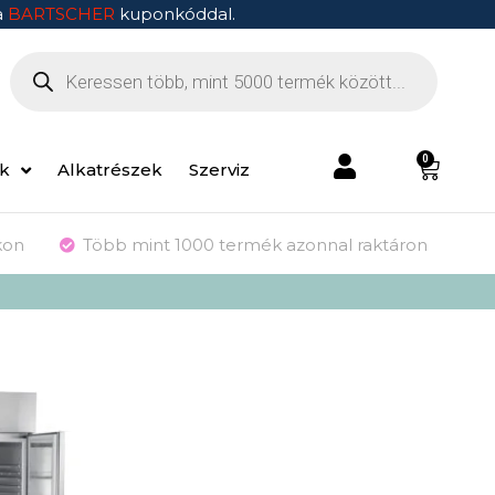
a
BARTSCHER
kuponkóddal.
0
ek
Alkatrészek
Szerviz
kon
Több mint 1000 termék azonnal raktáron