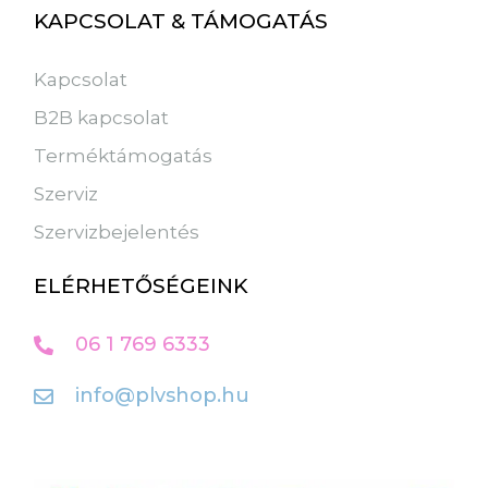
KAPCSOLAT & TÁMOGATÁS
Kapcsolat
B2B kapcsolat
Terméktámogatás
Szerviz
Szervizbejelentés
ELÉRHETŐSÉGEINK
06 1 769 6333
info@plvshop.hu