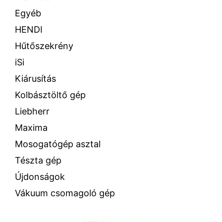
Egyéb
HENDI
Hűtőszekrény
iSi
Kiárusítás
Kolbásztöltő gép
Liebherr
Maxima
Mosogatógép asztal
Tészta gép
Újdonságok
Vákuum csomagoló gép