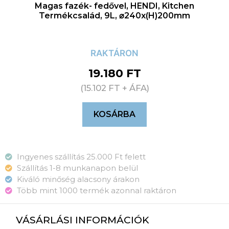
Magas fazék- fedővel, HENDI, Kitchen
Termékcsalád, 9L, ⌀240x(H)200mm
RAKTÁRON
19.180
FT
(
15.102
FT
+ ÁFA)
KOSÁRBA
Ingyenes szállítás 25.000 Ft felett
Szállítás 1-8 munkanapon belül
Kiváló minőség alacsony árakon
Több mint 1000 termék azonnal raktáron
VÁSÁRLÁSI INFORMÁCIÓK