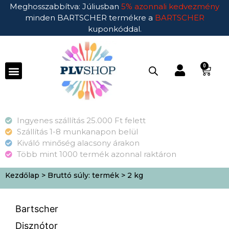
Meghosszabbítva: Júliusban
5% azonnali kedvezmény
minden BARTSCHER termékre a
BARTSCHER
kuponkóddal.
0
Ingyenes szállítás 25.000 Ft felett
Szállítás 1-8 munkanapon belül
Kiváló minőség alacsony árakon
Több mint 1000 termék azonnal raktáron
Kezdőlap
> Bruttó súly: termék > 2 kg
Bartscher
Disznótor