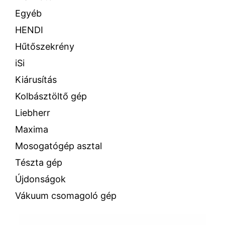
Egyéb
HENDI
Hűtőszekrény
iSi
Kiárusítás
Kolbásztöltő gép
Liebherr
Maxima
Mosogatógép asztal
Tészta gép
Újdonságok
Vákuum csomagoló gép