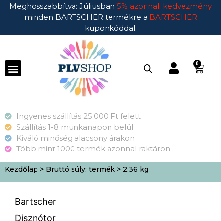
Meghosszabbítva: Júliusban
5% azonnali kedvezmény
minden BARTSCHER termékre a
BARTSCHER
kuponkóddal.
0
Ingyenes szállítás 25.000 Ft felett
Szállítás 1-8 munkanapon belül
Kiváló minőség alacsony árakon
Több mint 1000 termék azonnal raktáron
Kezdőlap
> Bruttó súly: termék > 2.36 kg
Bartscher
Disznótor