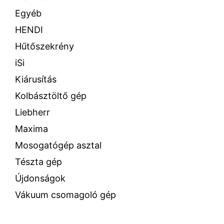
Egyéb
HENDI
Hűtőszekrény
iSi
Kiárusítás
Kolbásztöltő gép
Liebherr
Maxima
Mosogatógép asztal
Tészta gép
Újdonságok
Vákuum csomagoló gép