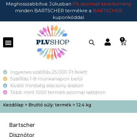
Meghosszabbítva: Júliusban
5% azonnali kedvezmény
minden BARTSCHER termékre a
BARTSCHER
kuponkóddal.
0
Ingyenes szállítás 25.000 Ft felett
Szállítás 1-8 munkanapon belül
Kiváló minőség alacsony árakon
Több mint 1000 termék azonnal raktáron
Kezdőlap
> Bruttó súly: termék > 12.4 kg
Bartscher
Disznótor