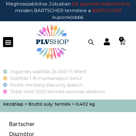
Meghosszabbítva: Júliusban
5% azonnali kedvezmény
minden BARTSCHER termékre a
BARTSCHER
kuponkóddal.
0
Ingyenes szállítás 25.000 Ft felett
Szállítás 1-8 munkanapon belül
Kiváló minőség alacsony árakon
Több mint 1000 termék azonnal raktáron
Kezdőlap
> Bruttó súly: termék > 0,402 kg
Bartscher
Disznótor