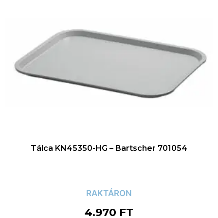
Tálca KN45350-HG – Bartscher 701054
RAKTÁRON
4.970
FT