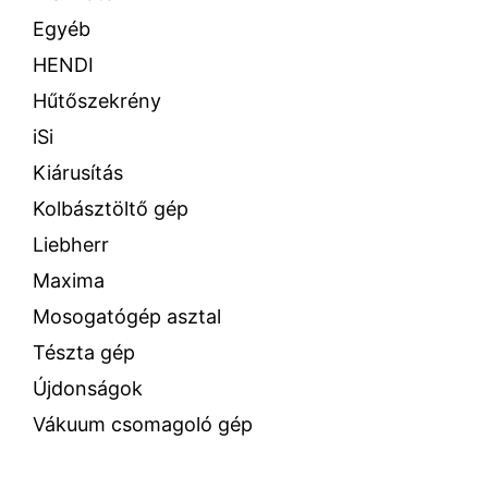
Egyéb
HENDI
Hűtőszekrény
iSi
Kiárusítás
Kolbásztöltő gép
Liebherr
Maxima
Mosogatógép asztal
Tészta gép
Újdonságok
Vákuum csomagoló gép