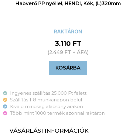
Habverő PP nyéllel, HENDI, Kék, (L)320mm
RAKTÁRON
3.110
FT
(
2.449
FT
+ ÁFA)
KOSÁRBA
Ingyenes szállítás 25.000 Ft felett
Szállítás 1-8 munkanapon belül
Kiváló minőség alacsony árakon
Több mint 1000 termék azonnal raktáron
VÁSÁRLÁSI INFORMÁCIÓK