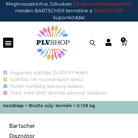
Meghosszabbítva: Júliusban
5% azonnali kedvezmény
minden BARTSCHER termékre a
BARTSCHER
kuponkóddal.
0
Ingyenes szállítás 25.000 Ft felett
Szállítás 1-8 munkanapon belül
Kiváló minőség alacsony árakon
Több mint 1000 termék azonnal raktáron
Kezdőlap
> Bruttó súly: termék > 0.139 kg
Bartscher
Disznótor