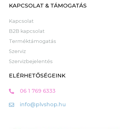
KAPCSOLAT & TÁMOGATÁS
Kapcsolat
B2B kapcsolat
Terméktámogatás
Szerviz
Szervizbejelentés
ELÉRHETŐSÉGEINK
06 1 769 6333
info@plvshop.hu