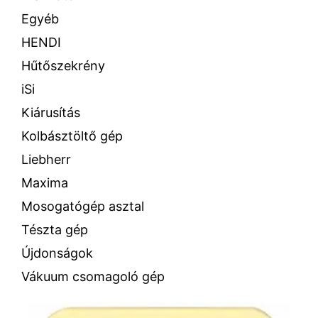
Egyéb
HENDI
Hűtőszekrény
iSi
Kiárusítás
Kolbásztöltő gép
Liebherr
Maxima
Mosogatógép asztal
Tészta gép
Újdonságok
Vákuum csomagoló gép