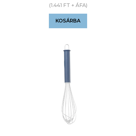
(
1.441
FT
+ ÁFA)
KOSÁRBA