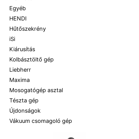
Egyéb
HENDI
Hűtőszekrény
iSi
Kiárusítás
Kolbásztöltő gép
Liebherr
Maxima
Mosogatógép asztal
Tészta gép
Újdonságok
Vákuum csomagoló gép