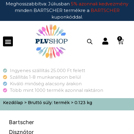
Meghosszabbítva: Júliusban
5% azonnali kedvezmény
minden BARTSCHER termékre a
BARTSCHER
kuponkóddal.
0
Ingyenes szállítás 25.000 Ft felett
Szállítás 1-8 munkanapon belül
Kiváló minőség alacsony árakon
Több mint 1000 termék azonnal raktáron
Kezdőlap
> Bruttó súly: termék > 0.123 kg
Bartscher
Disznótor