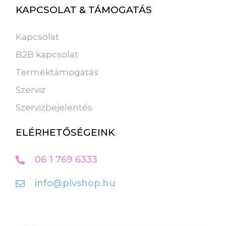
KAPCSOLAT & TÁMOGATÁS
Kapcsolat
B2B kapcsolat
Terméktámogatás
Szerviz
Szervizbejelentés
ELÉRHETŐSÉGEINK
06 1 769 6333
info@plvshop.hu