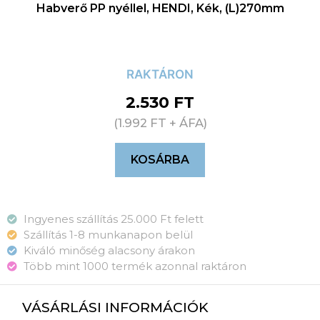
Habverő PP nyéllel, HENDI, Kék, (L)270mm
RAKTÁRON
2.530
FT
(
1.992
FT
+ ÁFA)
KOSÁRBA
Ingyenes szállítás 25.000 Ft felett
Szállítás 1-8 munkanapon belül
Kiváló minőség alacsony árakon
Több mint 1000 termék azonnal raktáron
VÁSÁRLÁSI INFORMÁCIÓK